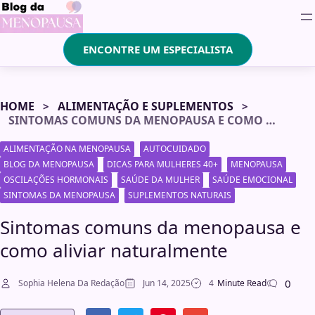
ENCONTRE UM ESPECIALISTA
HOME
ALIMENTAÇÃO E SUPLEMENTOS
SINTOMAS COMUNS DA MENOPAUSA E COMO ALIVIAR NATURALMENTE
ALIMENTAÇÃO NA MENOPAUSA
AUTOCUIDADO
BLOG DA MENOPAUSA
DICAS PARA MULHERES 40+
MENOPAUSA
OSCILAÇÕES HORMONAIS
SAÚDE DA MULHER
SAÚDE EMOCIONAL
SINTOMAS DA MENOPAUSA
SUPLEMENTOS NATURAIS
Sintomas comuns da menopausa e
como aliviar naturalmente
0
Sophia Helena Da Redação
Jun 14, 2025
4
Minute Read