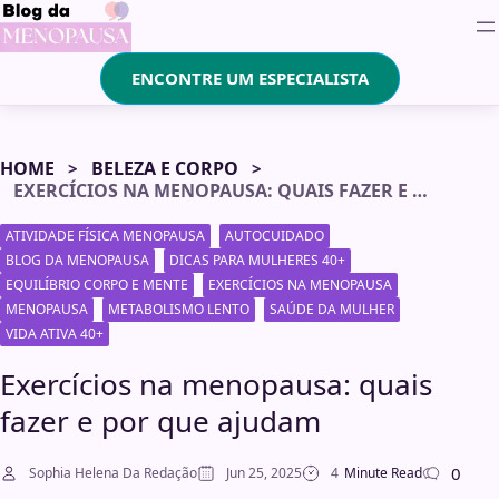
ENCONTRE UM ESPECIALISTA
HOME
BELEZA E CORPO
EXERCÍCIOS NA MENOPAUSA: QUAIS FAZER E POR QUE AJUDAM
ATIVIDADE FÍSICA MENOPAUSA
AUTOCUIDADO
BLOG DA MENOPAUSA
DICAS PARA MULHERES 40+
EQUILÍBRIO CORPO E MENTE
EXERCÍCIOS NA MENOPAUSA
MENOPAUSA
METABOLISMO LENTO
SAÚDE DA MULHER
VIDA ATIVA 40+
Exercícios na menopausa: quais
fazer e por que ajudam
0
Sophia Helena Da Redação
Jun 25, 2025
4
Minute Read