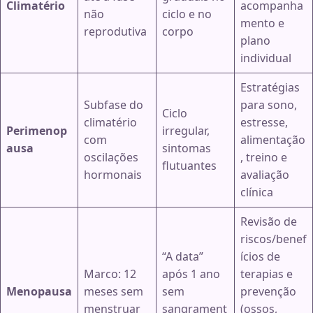
Climatério
acompanha
não
ciclo e no
mento e
reprodutiva
corpo
plano
individual
Estratégias
Subfase do
para sono,
Ciclo
climatério
estresse,
Perimenop
irregular,
com
alimentação
ausa
sintomas
oscilações
, treino e
flutuantes
hormonais
avaliação
clínica
Revisão de
riscos/benef
“A data”
ícios de
Marco: 12
após 1 ano
terapias e
Menopausa
meses sem
sem
prevenção
menstruar
sangrament
(ossos,