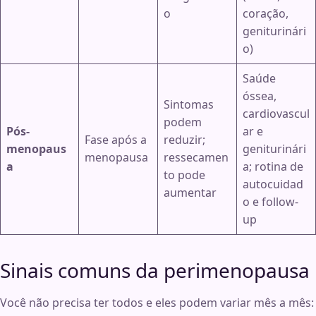
o
coração,
geniturinári
o)
Saúde
óssea,
Sintomas
cardiovascul
podem
Pós-
ar e
Fase após a
reduzir;
menopaus
geniturinári
menopausa
ressecamen
a
a; rotina de
to pode
autocuidad
aumentar
o e follow-
up
Sinais comuns da perimenopausa
Você não precisa ter todos e eles podem variar mês a mês: