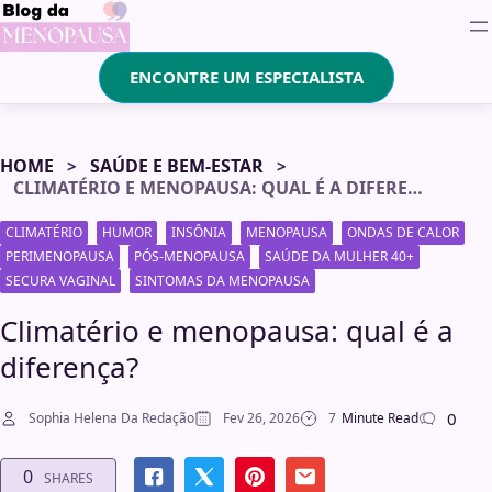
ENCONTRE UM ESPECIALISTA
HOME
SAÚDE E BEM-ESTAR
CLIMATÉRIO E MENOPAUSA: QUAL É A DIFERENÇA?
CLIMATÉRIO
HUMOR
INSÔNIA
MENOPAUSA
ONDAS DE CALOR
PERIMENOPAUSA
PÓS-MENOPAUSA
SAÚDE DA MULHER 40+
SECURA VAGINAL
SINTOMAS DA MENOPAUSA
Climatério e menopausa: qual é a
diferença?
0
Sophia Helena Da Redação
Fev 26, 2026
7
Minute Read
0
SHARES