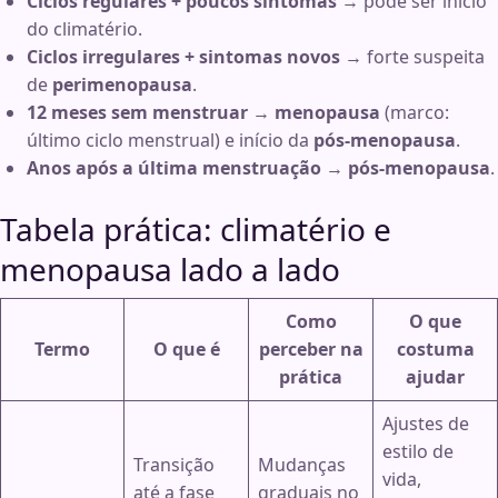
Ciclos regulares + poucos sintomas
→ pode ser início
do climatério.
Ciclos irregulares + sintomas novos
→ forte suspeita
de
perimenopausa
.
12 meses sem menstruar
→
menopausa
(marco:
último ciclo menstrual) e início da
pós-menopausa
.
Anos após a última menstruação
→
pós-menopausa
.
Tabela prática: climatério e
menopausa lado a lado
Como
O que
Termo
O que é
perceber na
costuma
prática
ajudar
Ajustes de
estilo de
Transição
Mudanças
vida,
até a fase
graduais no