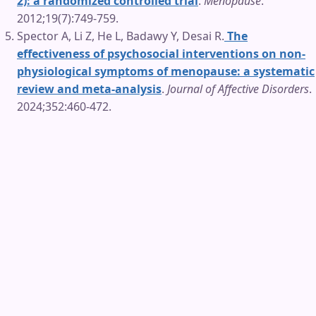
2): a randomized controlled trial
.
Menopause
.
2012;19(7):749-759.
Spector A, Li Z, He L, Badawy Y, Desai R.
The
effectiveness of psychosocial interventions on non-
physiological symptoms of menopause: a systematic
review and meta-analysis
.
Journal of Affective Disorders
.
2024;352:460-472.