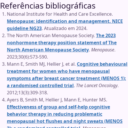
Referências bibliográficas
National Institute for Health and Care Excellence.
Menopause: identification and management. NICE
guideline NG23
. Atualizado em 2024.
The North American Menopause Society.
The 2023
nonhormone therapy position statement of The
North American Menopause Society
.
Menopause
.
2023;30(6):573-590.
Mann E, Smith MJ, Hellier J, et al.
Cognitive behavioural
treatment for women who have menopausal
symptoms after breast cancer treatment (MENOS 1):
a randomised controlled trial
.
The Lancet Oncology
.
2012;13(3):309-318.
Ayers B, Smith M, Hellier J, Mann E, Hunter MS.
Effectiveness of group and self-help cognitive
behavior therapy in reducing problematic
menopausal hot flushes and night sweats (MENOS