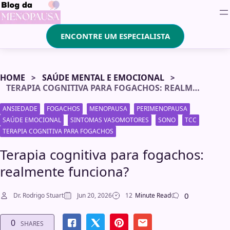
ENCONTRE UM ESPECIALISTA
HOME
SAÚDE MENTAL E EMOCIONAL
TERAPIA COGNITIVA PARA FOGACHOS: REALMENTE FUNCIONA?
ANSIEDADE
FOGACHOS
MENOPAUSA
PERIMENOPAUSA
SAÚDE EMOCIONAL
SINTOMAS VASOMOTORES
SONO
TCC
TERAPIA COGNITIVA PARA FOGACHOS
Terapia cognitiva para fogachos:
realmente funciona?
0
Dr. Rodrigo Stuart
Jun 20, 2026
12
Minute Read
0
SHARES