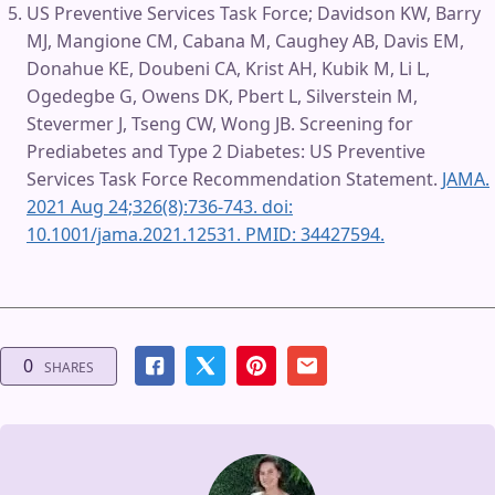
US Preventive Services Task Force; Davidson KW, Barry
MJ, Mangione CM, Cabana M, Caughey AB, Davis EM,
Donahue KE, Doubeni CA, Krist AH, Kubik M, Li L,
Ogedegbe G, Owens DK, Pbert L, Silverstein M,
Stevermer J, Tseng CW, Wong JB. Screening for
Prediabetes and Type 2 Diabetes: US Preventive
Services Task Force Recommendation Statement.
JAMA.
2021 Aug 24;326(8):736-743. doi:
10.1001/jama.2021.12531. PMID: 34427594.
0
SHARES