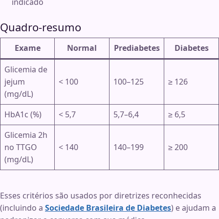
indicado
Quadro-resumo
Exame
Normal
Prediabetes
Diabetes
Glicemia de
jejum
< 100
100–125
≥ 126
(mg/dL)
HbA1c (%)
< 5,7
5,7–6,4
≥ 6,5
Glicemia 2h
no TTGO
< 140
140–199
≥ 200
(mg/dL)
Esses critérios são usados por diretrizes reconhecidas
(incluindo a
Sociedade Brasileira de Diabetes
) e ajudam a