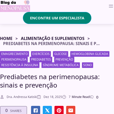
ENCONTRE UM ESPECIALISTA
HOME
ALIMENTAÇÃO E SUPLEMENTOS
PREDIABETES NA PERIMENOPAUSA: SINAIS E PREVENÇÃO
EMAGRECIMENTO
EXERCÍCIOS
GLICOSE
HEMOGLOBINA GLICADA
PERIMENOPAUSA
PREDIABETES
PREVENÇÃO
RESISTÊNCIA À INSULINA
SÍNDROME METABÓLICA
SONO
Prediabetes na perimenopausa:
sinais e prevenção
0
Dra. Andressa Katiski
Dez 18, 2025
7
Minute Read
0
SHARES