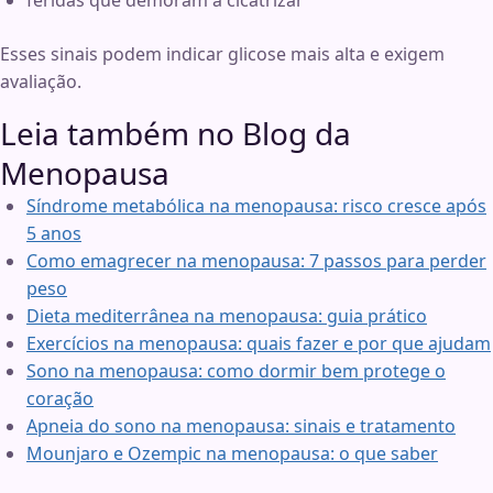
feridas que demoram a cicatrizar
Esses sinais podem indicar glicose mais alta e exigem
avaliação.
Leia também no Blog da
Menopausa
Síndrome metabólica na menopausa: risco cresce após
5 anos
Como emagrecer na menopausa: 7 passos para perder
peso
Dieta mediterrânea na menopausa: guia prático
Exercícios na menopausa: quais fazer e por que ajudam
Sono na menopausa: como dormir bem protege o
coração
Apneia do sono na menopausa: sinais e tratamento
Mounjaro e Ozempic na menopausa: o que saber