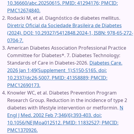
10.36660/abc.20250615. PMID: 41294176; PMCID:
PMC12674840.
Rodacki M, et al. Diagnóstico de diabetes mellitus.
Diretriz Oficial da Sociedade Brasileira de Diabetes
(2024). DOI: 10.29327/5412848.2024-1, ISBN: 978-65-272-
0704-7.
American Diabetes Association Professional Practice
Committee for Diabetes*. 7. Diabetes Technology:
Standards of Care in Diabetes-2026.
Diabetes Care.
2026 Jan 1;49(Supplement_1):S150-S165. doi:
10.2337/dc26-S007. PMID: 41358889; PMCID:
PMC12690173.
Knowler WC, et al. Diabetes Prevention Program
Research Group. Reduction in the incidence of type 2
diabetes with lifestyle intervention or metformin.
N
Engl J Med. 2002 Feb 7;346(6):393-403. doi:
10.1056/NEJMoa012512. PMID: 11832527; PMCID:
PMC1370926.