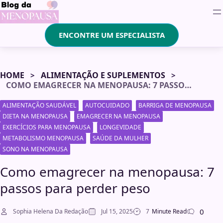
ENCONTRE UM ESPECIALISTA
HOME
ALIMENTAÇÃO E SUPLEMENTOS
COMO EMAGRECER NA MENOPAUSA: 7 PASSOS PARA PERDER PESO
ALIMENTAÇÃO SAUDÁVEL
AUTOCUIDADO
BARRIGA DE MENOPAUSA
DIETA NA MENOPAUSA
EMAGRECER NA MENOPAUSA
EXERCÍCIOS PARA MENOPAUSA
LONGEVIDADE
METABOLISMO MENOPAUSA
SAÚDE DA MULHER
SONO NA MENOPAUSA
Como emagrecer na menopausa: 7
passos para perder peso
0
Sophia Helena Da Redação
Jul 15, 2025
7
Minute Read