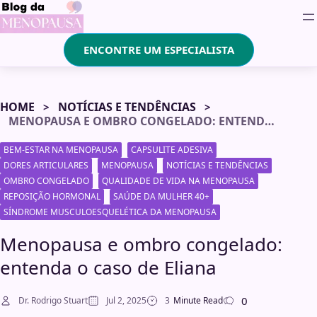
ENCONTRE UM ESPECIALISTA
HOME
NOTÍCIAS E TENDÊNCIAS
MENOPAUSA E OMBRO CONGELADO: ENTENDA O CASO DE ELIANA
BEM-ESTAR NA MENOPAUSA
CAPSULITE ADESIVA
DORES ARTICULARES
MENOPAUSA
NOTÍCIAS E TENDÊNCIAS
OMBRO CONGELADO
QUALIDADE DE VIDA NA MENOPAUSA
REPOSIÇÃO HORMONAL
SAÚDE DA MULHER 40+
SÍNDROME MUSCULOESQUELÉTICA DA MENOPAUSA
Menopausa e ombro congelado:
entenda o caso de Eliana
0
Dr. Rodrigo Stuart
Jul 2, 2025
3
Minute Read