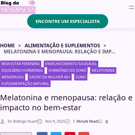
ENCONTRE UM ESPECIALISTA
HOME
ALIMENTAÇÃO E SUPLEMENTOS
MELATONINA E MENOPAUSA: RELAÇÃO E IMPACTO NO BEM-ESTAR
BEM-ESTAR FEMININO
ENVELHECIMENTO SAUDÁVEL
EQUILÍBRIO HORMONAL
HORMÔNIO DO SONO
MELATONINA
MENOPAUSA
SAÚDE DA MULHER 40+
SONO
SUPLEMENTAÇÃO NATURAL
Melatonina e menopausa: relação e
impacto no bem-estar
0
Dr. Rodrigo Stuart
Nov 9, 2025
5
Minute Read