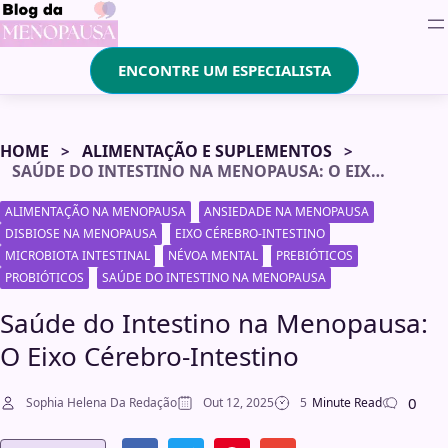
ENCONTRE UM ESPECIALISTA
HOME
ALIMENTAÇÃO E SUPLEMENTOS
SAÚDE DO INTESTINO NA MENOPAUSA: O EIXO CÉREBRO-INTESTINO
ALIMENTAÇÃO NA MENOPAUSA
ANSIEDADE NA MENOPAUSA
DISBIOSE NA MENOPAUSA
EIXO CÉREBRO-INTESTINO
MICROBIOTA INTESTINAL
NÉVOA MENTAL
PREBIÓTICOS
PROBIÓTICOS
SAÚDE DO INTESTINO NA MENOPAUSA
Saúde do Intestino na Menopausa:
O Eixo Cérebro-Intestino
0
Sophia Helena Da Redação
Out 12, 2025
5
Minute Read