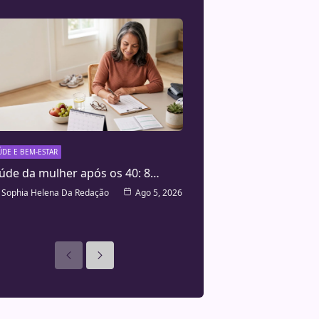
ÚDE E BEM-ESTAR
úde da mulher após os 40: 8…
Sophia Helena Da Redação
Ago 5, 2026
Anteriores
Seguinte