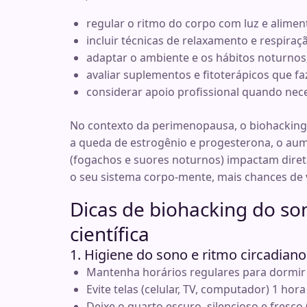
regular o ritmo do corpo com luz e alimen
incluir técnicas de relaxamento e respiraç
adaptar o ambiente e os hábitos noturnos
avaliar suplementos e fitoterápicos que f
considerar apoio profissional quando nece
No contexto da perimenopausa, o biohacking
a queda de estrogênio e progesterona, o aum
(fogachos e suores noturnos) impactam diret
o seu sistema corpo-mente, mais chances de 
Dicas de biohacking do so
científica
1. Higiene do sono e ritmo circadiano
Mantenha horários regulares para dormir
Evite telas (celular, TV, computador) 1 hor
Deixe o quarto escuro, silencioso e fresco