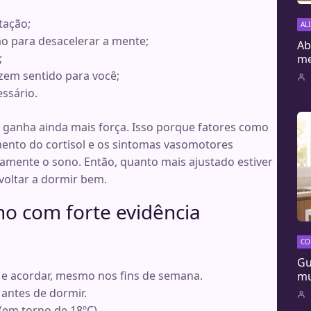
tação;
AL
ão para desacelerar a mente;
Ab
;
me
azem sentido para você;
ssário.
 ganha ainda mais força. Isso porque fatores como
ento do cortisol e os sintomas vasomotores
amente o sono. Então, quanto mais ajustado estiver
voltar a dormir bem.
no com forte evidência
CO
Gu
 e acordar, mesmo nos fins de semana.
mu
a antes de dormir.
 (em torno de 18ºC).