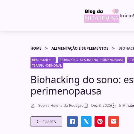
Início
HOME
ALIMENTAÇÃO E SUPLEMENTOS
BEM-ESTAR 40+
BIOHACKING DO SONO NA PERIMENOPAUSA
CLI
TERAPIA HORMONAL
Biohacking do sono: es
perimenopausa
Sophia Helena Da Redação
Dez 3, 2025
6
Minute
0
SHARES