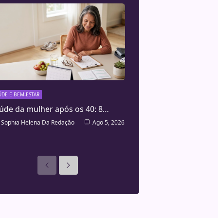
ÚDE E BEM-ESTAR
úde da mulher após os 40: 8…
Sophia Helena Da Redação
Ago 5, 2026
Anteriores
Seguinte