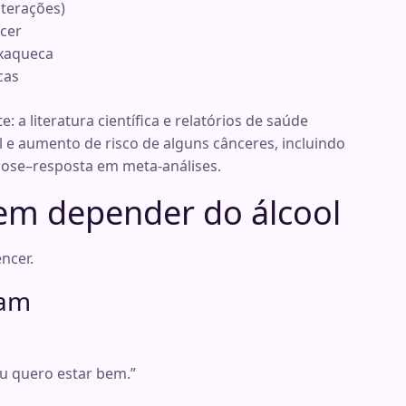
nterações)
ncer
nxaqueca
cas
 a literatura científica e relatórios de saúde
 e aumento de risco de alguns cânceres, incluindo
dose–resposta em meta-análises.
sem depender do álcool
ncer.
nam
u quero estar bem.”