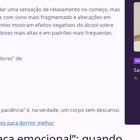
é dar uma sensação de relaxamento no começo, mas
e
, com sono mais fragmentado e alterações em
entes mostram efeitos negativos do álcool sobre
oses mais altas e em padrões mais frequentes.
ores” de:
SA
Sa
m paciência” é, na verdade, um corpo sem descanso.
tos para dormir melhor
ssaca emocional”: quando