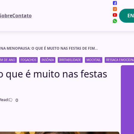
EN
Sobre
Contato
ÁLCOOL NA MENOPAUSA: O QUE É MUITO NAS FESTAS DE FIM DE ANO?
FIM DE ANO
FOGACHOS
INSÔNIA
IRRITABILIDADE
MOCKTAIL
RESSACA EMOCION
 que é muito nas festas
0
 Read