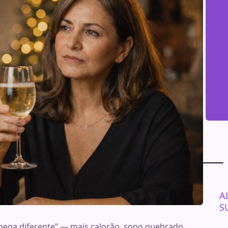
A
S
pega diferente” — mais calorão, sono quebrado,