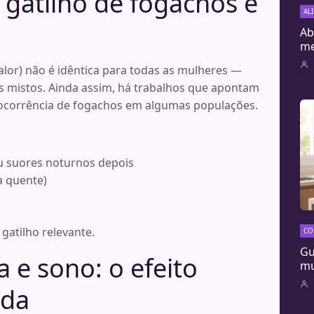
 gatilho de fogachos e
AL
Ab
me
alor) não é idêntica para todas as mulheres —
 mistos. Ainda assim, há trabalhos que apontam
 ocorrência de fogachos em algumas populações.
ou suores noturnos depois
a quente)
gatilho relevante.
CO
Gu
 e sono: o efeito
mu
ada