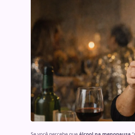
Se você percebe que
álcool na menopausa
“