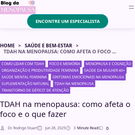
ENCONTRE UM ESPECIALISTA
HOME
SAÚDE E BEM-ESTAR
TDAH NA MENOPAUSA: COMO AFETA O FOCO E O QUE FAZER
COMO LIDAR COM TDAH
FOCO E MEMÓRIA
MENOPAUSA E COGNIÇÃO
ORGANIZAÇÃO E PRODUTIVIDADE FEMININA
SAÚDE DA MULHER 40+
SAÚDE MENTAL FEMININA
SINTOMAS EMOCIONAIS NA MENOPAUSA
SUPLEMENTAÇÃO NATURAL
TDAH NA MENOPAUSA
TRANSTORNO DE DÉFICIT DE ATENÇÃO
TDAH na menopausa: como afeta o
foco e o que fazer
0
Dr. Rodrigo Stuart
Jun 28, 2025
3
Minute Read