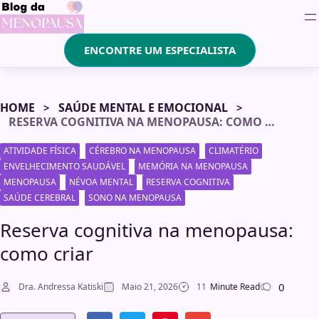
ENCONTRE UM ESPECIALISTA
HOME
SAÚDE MENTAL E EMOCIONAL
RESERVA COGNITIVA NA MENOPAUSA: COMO CRIAR
ATIVIDADE FÍSICA
CÉREBRO NA MENOPAUSA
CLIMATÉRIO
ENVELHECIMENTO SAUDÁVEL
MEMÓRIA NA MENOPAUSA
MENOPAUSA
NÉVOA MENTAL
RESERVA COGNITIVA
SAÚDE CEREBRAL
SONO NA MENOPAUSA
Reserva cognitiva na menopausa:
como criar
0
Dra. Andressa Katiski
Maio 21, 2026
11
Minute Read