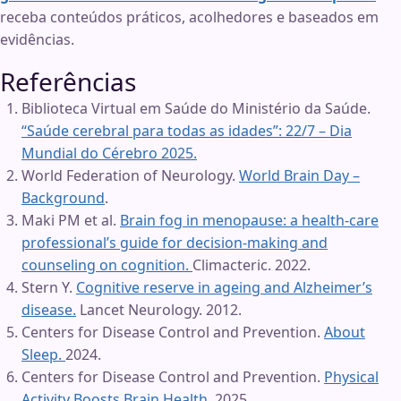
receba conteúdos práticos, acolhedores e baseados em
evidências.
Referências
Biblioteca Virtual em Saúde do Ministério da Saúde.
“Saúde cerebral para todas as idades”: 22/7 – Dia
Mundial do Cérebro 2025.
World Federation of Neurology.
World Brain Day –
Background
.
Maki PM et al.
Brain fog in menopause: a health-care
professional’s guide for decision-making and
counseling on cognition.
Climacteric. 2022.
Stern Y.
Cognitive reserve in ageing and Alzheimer’s
disease.
Lancet Neurology. 2012.
Centers for Disease Control and Prevention.
About
Sleep.
2024.
Centers for Disease Control and Prevention.
Physical
Activity Boosts Brain Health.
2025.