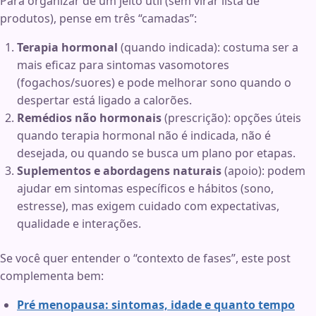
Para organizar de um jeito útil (sem virar lista de
produtos), pense em três “camadas”:
Terapia hormonal
(quando indicada): costuma ser a
mais eficaz para sintomas vasomotores
(fogachos/suores) e pode melhorar sono quando o
despertar está ligado a calorões.
Remédios não hormonais
(prescrição): opções úteis
quando terapia hormonal não é indicada, não é
desejada, ou quando se busca um plano por etapas.
Suplementos e abordagens naturais
(apoio): podem
ajudar em sintomas específicos e hábitos (sono,
estresse), mas exigem cuidado com expectativas,
qualidade e interações.
Se você quer entender o “contexto de fases”, este post
complementa bem:
Pré menopausa: sintomas, idade e quanto tempo