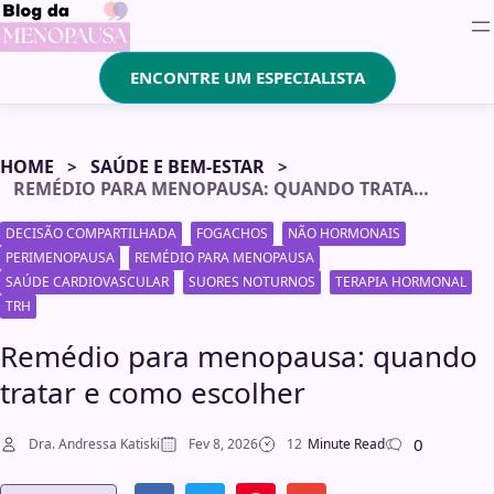
ENCONTRE UM ESPECIALISTA
HOME
SAÚDE E BEM-ESTAR
REMÉDIO PARA MENOPAUSA: QUANDO TRATAR E COMO ESCOLHER
DECISÃO COMPARTILHADA
FOGACHOS
NÃO HORMONAIS
PERIMENOPAUSA
REMÉDIO PARA MENOPAUSA
SAÚDE CARDIOVASCULAR
SUORES NOTURNOS
TERAPIA HORMONAL
TRH
Remédio para menopausa: quando
tratar e como escolher
0
Dra. Andressa Katiski
Fev 8, 2026
12
Minute Read