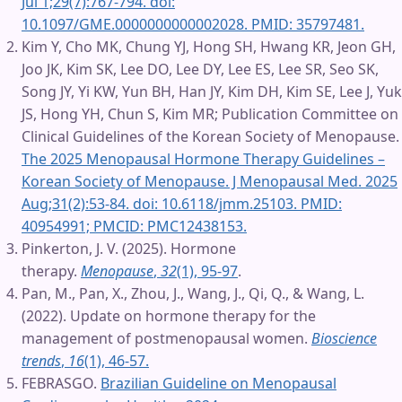
Jul 1;29(7):767-794. doi:
10.1097/GME.0000000000002028. PMID: 35797481.
Kim Y, Cho MK, Chung YJ, Hong SH, Hwang KR, Jeon GH,
Joo JK, Kim SK, Lee DO, Lee DY, Lee ES, Lee SR, Seo SK,
Song JY, Yi KW, Yun BH, Han JY, Kim DH, Kim SE, Lee J, Yuk
JS, Hong YH, Chun S, Kim MR; Publication Committee on
Clinical Guidelines of the Korean Society of Menopause.
The 2025 Menopausal Hormone Therapy Guidelines –
Korean Society of Menopause. J Menopausal Med. 2025
Aug;31(2):53-84. doi: 10.6118/jmm.25103. PMID:
40954991; PMCID: PMC12438153.
Pinkerton, J. V. (2025). Hormone
therapy.
Menopause
,
32
(1), 95-97
.
Pan, M., Pan, X., Zhou, J., Wang, J., Qi, Q., & Wang, L.
(2022). Update on hormone therapy for the
management of postmenopausal women.
Bioscience
trends
,
16
(1), 46-57.
FEBRASGO.
Brazilian Guideline on Menopausal