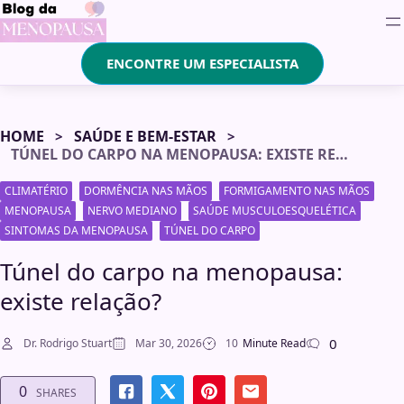
ENCONTRE UM ESPECIALISTA
HOME
SAÚDE E BEM-ESTAR
TÚNEL DO CARPO NA MENOPAUSA: EXISTE RELAÇÃO?
CLIMATÉRIO
DORMÊNCIA NAS MÃOS
FORMIGAMENTO NAS MÃOS
MENOPAUSA
NERVO MEDIANO
SAÚDE MUSCULOESQUELÉTICA
SINTOMAS DA MENOPAUSA
TÚNEL DO CARPO
Túnel do carpo na menopausa:
existe relação?
0
Dr. Rodrigo Stuart
Mar 30, 2026
10
Minute Read
0
SHARES