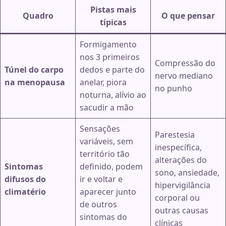
Pistas mais
Quadro
O que pensar
típicas
Formigamento
nos 3 primeiros
Compressão do
Túnel do carpo
dedos e parte do
nervo mediano
na menopausa
anelar, piora
no punho
noturna, alívio ao
sacudir a mão
Sensações
Parestesia
variáveis, sem
inespecífica,
território tão
alterações do
Sintomas
definido, podem
sono, ansiedade,
difusos do
ir e voltar e
hipervigilância
climatério
aparecer junto
corporal ou
de outros
outras causas
sintomas do
clínicas