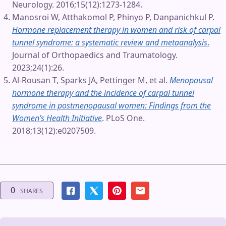
Neurology. 2016;15(12):1273-1284.
Manosroi W, Atthakomol P, Phinyo P, Danpanichkul P.
Hormone replacement therapy in women and risk of carpal
tunnel syndrome: a systematic review and metaanalysis
.
Journal of Orthopaedics and Traumatology.
2023;24(1):26.
Al-Rousan T, Sparks JA, Pettinger M, et al.
Menopausal
hormone therapy and the incidence of carpal tunnel
syndrome in postmenopausal women: Findings from the
Women’s Health Initiative
. PLoS One.
2018;13(12):e0207509.
0
SHARES