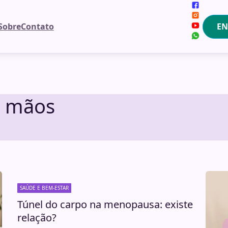
EN
Sobre
Contato
s mãos
SAÚDE E BEM-ESTAR
Túnel do carpo na menopausa: existe
relação?