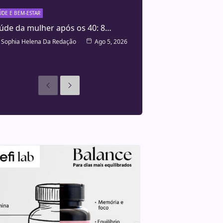
ÚDE E BEM-ESTAR
úde da mulher após os 40: 8…
Sophia Helena Da Redação
Ago 5, 2026
Anteriores
Seguinte