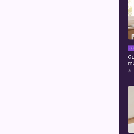
CO
Gu
mu