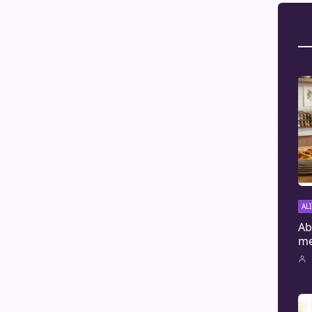
AL
Ab
me