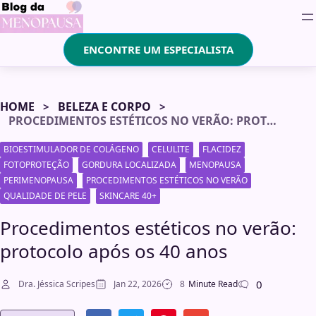
ENCONTRE UM ESPECIALISTA
HOME
BELEZA E CORPO
PROCEDIMENTOS ESTÉTICOS NO VERÃO: PROTOCOLO APÓS OS 40 ANOS
BIOESTIMULADOR DE COLÁGENO
CELULITE
FLACIDEZ
FOTOPROTEÇÃO
GORDURA LOCALIZADA
MENOPAUSA
PERIMENOPAUSA
PROCEDIMENTOS ESTÉTICOS NO VERÃO
QUALIDADE DE PELE
SKINCARE 40+
Procedimentos estéticos no verão:
protocolo após os 40 anos
0
Dra. Jéssica Scripes
Jan 22, 2026
8
Minute Read