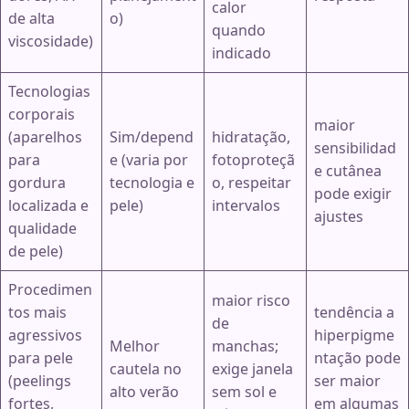
calor
de alta
o)
quando
viscosidade)
indicado
Tecnologias
corporais
maior
(aparelhos
Sim/depend
hidratação,
sensibilidad
para
e (varia por
fotoproteçã
e cutânea
gordura
tecnologia e
o, respeitar
pode exigir
localizada e
pele)
intervalos
ajustes
qualidade
de pele)
Procedimen
maior risco
tos mais
tendência a
de
agressivos
hiperpigme
Melhor
manchas;
para pele
ntação pode
cautela no
exige janela
(peelings
ser maior
alto verão
sem sol e
fortes,
em algumas