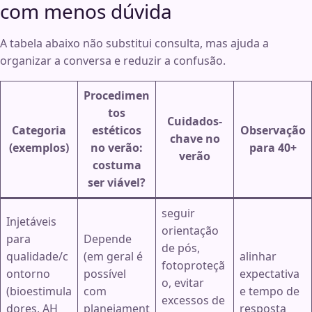
com menos dúvida
A tabela abaixo não substitui consulta, mas ajuda a
organizar a conversa e reduzir a confusão.
Procedimen
tos
Cuidados-
Categoria
estéticos
Observação
chave no
(exemplos)
no verão:
para 40+
verão
costuma
ser viável?
seguir
Injetáveis
orientação
para
Depende
de pós,
qualidade/c
(em geral é
alinhar
fotoproteçã
ontorno
possível
expectativa
o, evitar
(bioestimula
com
e tempo de
excessos de
dores, AH
planejament
resposta