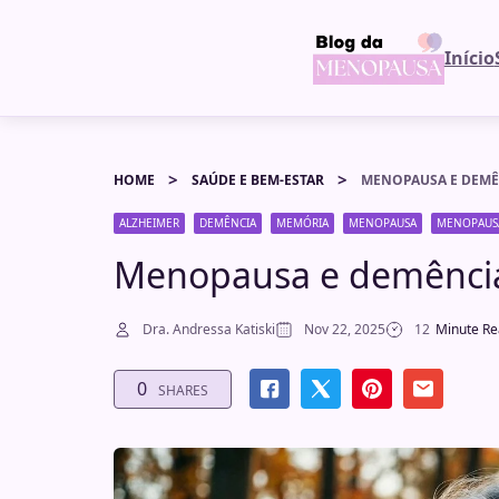
Início
HOME
SAÚDE E BEM-ESTAR
MENOPAUSA E DEMÊN
ALZHEIMER
DEMÊNCIA
MEMÓRIA
MENOPAUSA
MENOPAUS
Menopausa e demência:
Dra. Andressa Katiski
Nov 22, 2025
12
Minute R
0
SHARES