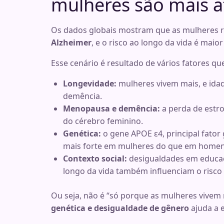
mulheres são mais a
Os dados globais mostram que as mulheres 
Alzheimer
, e o risco ao longo da vida é m
Esse cenário é resultado de vários fatores q
Longevidade:
mulheres vivem mais, e idade
demência.
Menopausa e demência:
a perda de estr
do cérebro feminino.
Genética:
o gene APOE ε4, principal fator 
mais forte em mulheres do que em homen
Contexto social:
desigualdades em educaç
longo da vida também influenciam o risco
Ou seja, não é “só porque as mulheres vivem
genética e desigualdade de gênero
ajuda a e