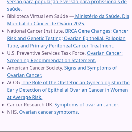
versão para população e versão para profissionais de
saúde.
Biblioteca Virtual em Saúde —
Ministério da Saúde. Dia
Mundial do Câncer de Ovário 2025.
National Cancer Institute.
BRCA Gene Changes: Cancer
Risk and Genetic Testing; Ovarian Epithelial, Fallopian
Tube, and Primary Peritoneal Cancer Treatment.
U.S. Preventive Services Task Force.
Ovarian Cancer:
Screening Recommendation Statement.
American Cancer Society.
Signs and Symptoms of
Ovarian Cancer.
ACOG.
The Role of the Obstetrician-Gynecologist in the
Early Detection of Epithelial Ovarian Cancer in Women
at Average Risk.
Cancer Research UK.
Symptoms of ovarian cancer.
NHS.
Ovarian cancer symptoms.