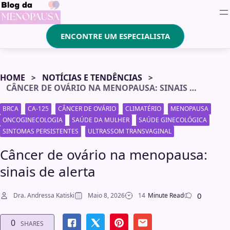
ENCONTRE UM ESPECIALISTA
HOME
NOTÍCIAS E TENDÊNCIAS
CÂNCER DE OVÁRIO NA MENOPAUSA: SINAIS DE ALERTA
BRCA
CA-125
CÂNCER DE OVÁRIO
CLIMATÉRIO
MENOPAUSA
ONCOGINECOLOGIA
SAÚDE DA MULHER
SAÚDE GINECOLÓGICA
SINTOMAS PERSISTENTES
ULTRASSOM TRANSVAGINAL
Câncer de ovário na menopausa:
sinais de alerta
0
Dra. Andressa Katiski
Maio 8, 2026
14
Minute Read
0
SHARES