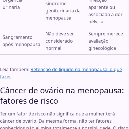
Urgência
infecção
síndrome
urinária
aparente ou
geniturinária da
associada a dor
menopausa
pélvica
Não deve ser
Sempre merece
Sangramento
considerado
avaliação
após menopausa
normal
ginecológica
Leia também:
Retenção de líquido na menopausa: o que
fazer
Câncer de ovário na menopausa:
fatores de risco
Ter um fator de risco não significa que a mulher terá
câncer de ovário. Da mesma forma, não ter fatores
conhecidos não elimina totalmente a possibilidade. O risco