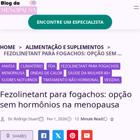
ENCONTRE UM ESPECIALISTA
HOME
ALIMENTAÇÃO E SUPLEMENTOS
FEZOLINETANT PARA FOGACHOS: OPÇÃO SEM HORMÔNIOS NA MENOPAUSA
ANVISA
CLIMATÉRIO
FDA
FEZOLINETANT PARA FOGACHOS
MENOPAUSA
ONDAS DE CALOR
SAÚDE DA MULHER 40+
SUORES NOTURNOS
TRATAMENTO NÃO HORMONAL
VEOZAH.
Fezolinetant para fogachos: opção
sem hormônios na menopausa
0
Dr. Rodrigo Stuart
Fev 1, 2026
12
Minute Read
0
SHARES