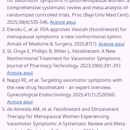
for vasomotor symptoms in postmenopausal women: a
comprehensive systematic review and meta-analysis of
randomized controlled trials. Proc (Bayl Univ Med Cent).
2025;38(4):535-546.
Acesse aqui
Elendu C, et al. FDA approves Veozah (Fezolinetant) for
menopausal symptoms: a new nonhormonal option.
Annals of Medicine & Surgery. 2025;87(1).
Acesse aqui
St. Onge E, Phillips B, Miller L. Fezolinetant: A New
Nonhormonal Treatment for Vasomotor Symptoms.
Journal of Pharmacy Technology. 2023;39(6):291-297.
Acesse aqui
Nappi RE, et al. Targeting vasomotor symptoms with
the new drug fezolinetant – an expert overview.
Gynecological Endocrinology. 2025;41(1):2526560.
Acesse aqui
de Almeida AM, et al. Fezolinetant and Elinzanetant
Therapy for Menopausal Women Experiencing
Vasomotor Symptoms: A Systematic Review and Meta-