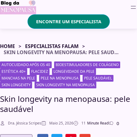
ENCONTRE UM ESPECIALISTA
HOME
ESPECIALISTAS FALAM
SKIN LONGEVITY NA MENOPAUSA: PELE SAUDÁVEL
AUTOCUIDADO APÓS OS 40
BIOESTIMULADORES DE COLÁGENO
ESTÉTICA 40+
FLACIDEZ
LONGEVIDADE DA PELE
MANCHAS NA PELE
PELE NA MENOPAUSA
PELE SAUDÁVEL
SKIN LONGEVITY
SKIN LONGEVITY NA MENOPAUSA
Skin longevity na menopausa: pele
saudável
0
Dra. Jéssica Scripes
Maio 25, 2026
11
Minute Read