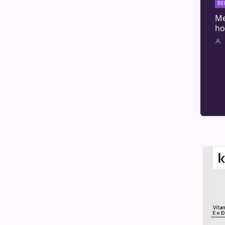
BE
Me
ho