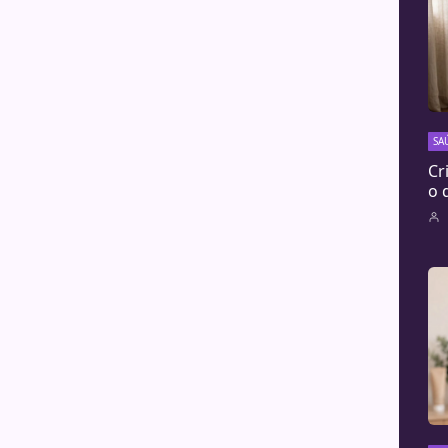
SA
Cr
o 