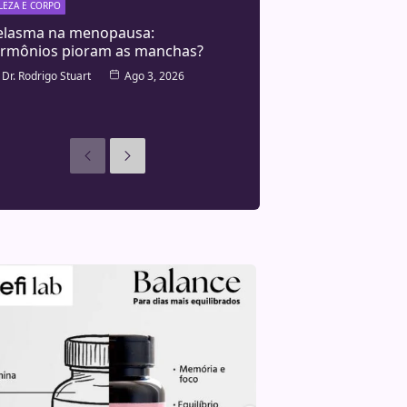
LEZA E CORPO
lasma na menopausa:
rmônios pioram as manchas?
Dr. Rodrigo Stuart
Ago 3, 2026
Anteriores
Seguinte