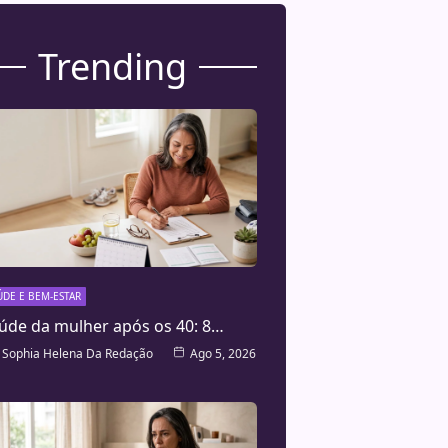
Trending
ÚDE E BEM-ESTAR
úde da mulher após os 40: 8…
Sophia Helena Da Redação
Ago 5, 2026