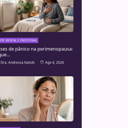
ÚDE MENTAL E EMOCIONAL
ises de pânico na perimenopausa:
que…
Dra. Andressa Katiski
Ago 4, 2026