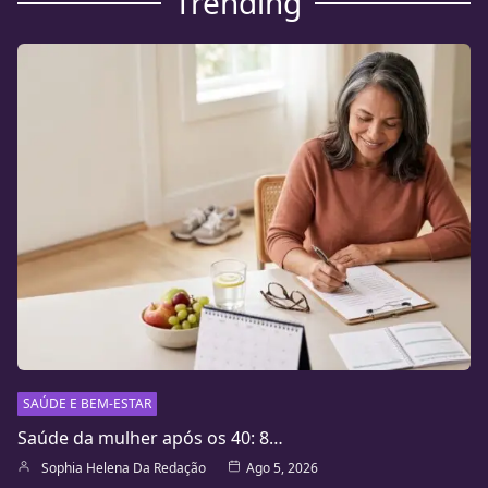
Trending
SAÚDE E BEM-ESTAR
Saúde da mulher após os 40: 8…
Sophia Helena Da Redação
Ago 5, 2026