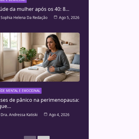
úde da mulher após os 40: 8…
Sophia Helena Da Redação
Ago 5, 2026
ÚDE MENTAL E EMOCIONAL
ises de pânico na perimenopausa:
que…
Dra. Andressa Katiski
Ago 4, 2026