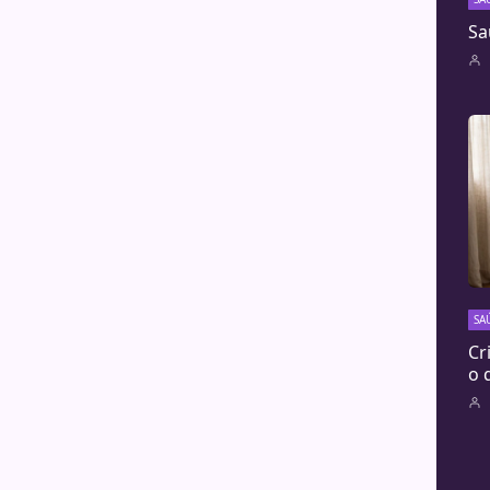
Sa
SA
Cr
o 