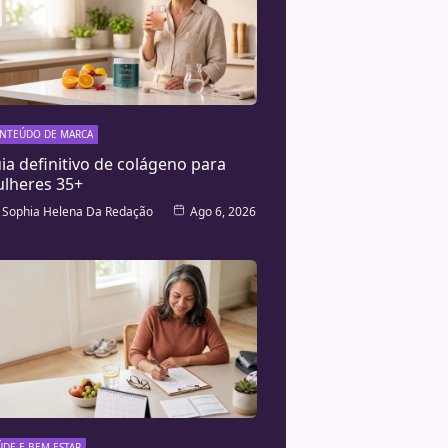
NTEÚDO DE MARCA
ia definitivo de colágeno para
lheres 35+
Sophia Helena Da Redação
Ago 6, 2026
ÚDE E BEM-ESTAR