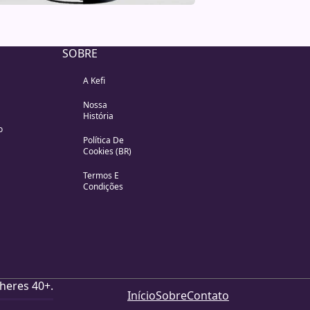
SOBRE
A Kefi
Nossa
História
o
Política De
Cookies (BR)
Termos E
Condições
heres 40+.
Início
Sobre
Contato