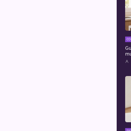
CO
Gu
mu
SA