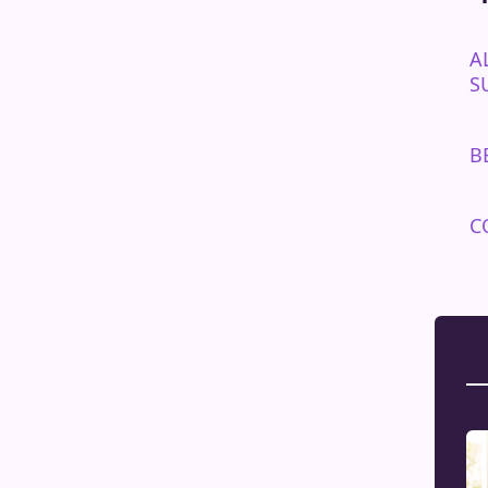
A
S
B
C