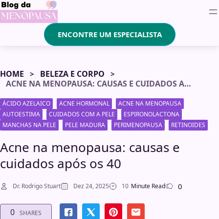
ENCONTRE UM ESPECIALISTA
HOME
BELEZA E CORPO
ACNE NA MENOPAUSA: CAUSAS E CUIDADOS APÓS OS 40
ÁCIDO AZELAICO
ACNE HORMONAL
ACNE NA MENOPAUSA
AUTOESTIMA
CUIDADOS COM A PELE
ESPIRONOLACTONA
MANCHAS NA PELE
PELE MADURA
PERIMENOPAUSA
RETINOIDES
Acne na menopausa: causas e
cuidados após os 40
0
Dr. Rodrigo Stuart
Dez 24, 2025
10
Minute Read
0
SHARES