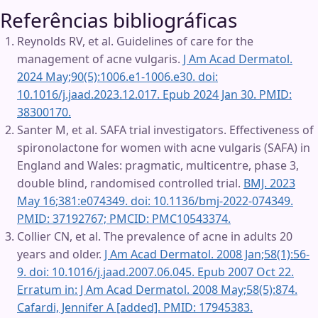
Referências bibliográficas
Reynolds RV, et al. Guidelines of care for the
management of acne vulgaris.
J Am Acad Dermatol.
2024 May;90(5):1006.e1-1006.e30. doi:
10.1016/j.jaad.2023.12.017. Epub 2024 Jan 30. PMID:
38300170.
Santer M, et al. SAFA trial investigators. Effectiveness of
spironolactone for women with acne vulgaris (SAFA) in
England and Wales: pragmatic, multicentre, phase 3,
double blind, randomised controlled trial.
BMJ. 2023
May 16;381:e074349. doi: 10.1136/bmj-2022-074349.
PMID: 37192767; PMCID: PMC10543374.
Collier CN, et al. The prevalence of acne in adults 20
years and older.
J Am Acad Dermatol. 2008 Jan;58(1):56-
9. doi: 10.1016/j.jaad.2007.06.045. Epub 2007 Oct 22.
Erratum in: J Am Acad Dermatol. 2008 May;58(5):874.
Cafardi, Jennifer A [added]. PMID: 17945383.