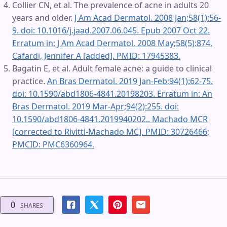
Collier CN, et al. The prevalence of acne in adults 20
years and older.
J Am Acad Dermatol. 2008 Jan;58(1):56-
9. doi: 10.1016/j.jaad.2007.06.045. Epub 2007 Oct 22.
Erratum in: J Am Acad Dermatol. 2008 May;58(5):874.
Cafardi, Jennifer A [added]. PMID: 17945383.
Bagatin E, et al. Adult female acne: a guide to clinical
practice.
An Bras Dermatol. 2019 Jan-Feb;94(1):62-75.
doi: 10.1590/abd1806-4841.20198203. Erratum in: An
Bras Dermatol. 2019 Mar-Apr;94(2):255. doi:
10.1590/abd1806-4841.2019940202.. Machado MCR
[corrected to Rivitti-Machado MC]. PMID: 30726466;
PMCID: PMC6360964.
0
SHARES