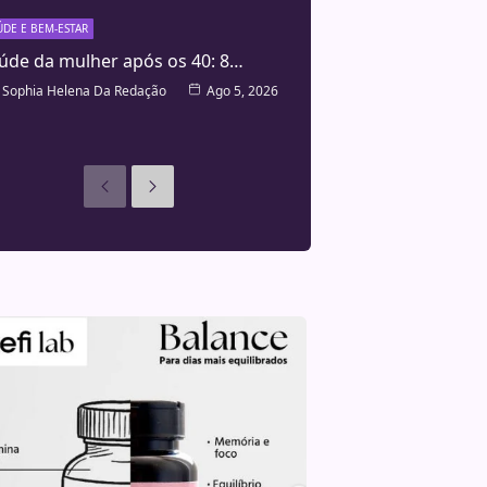
ÚDE E BEM-ESTAR
úde da mulher após os 40: 8…
Sophia Helena Da Redação
Ago 5, 2026
Anteriores
Seguinte