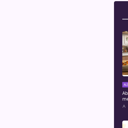
AL
Ab
me