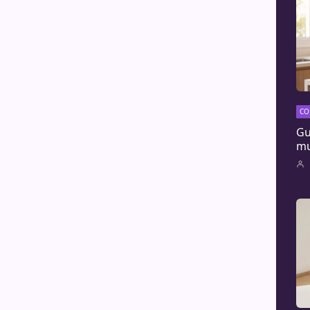
CO
Gu
mu