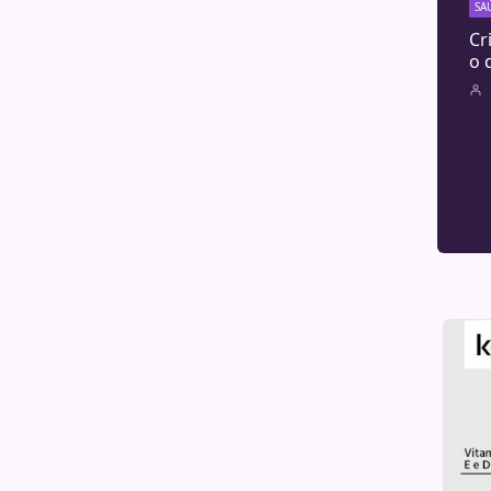
SA
Cr
o 