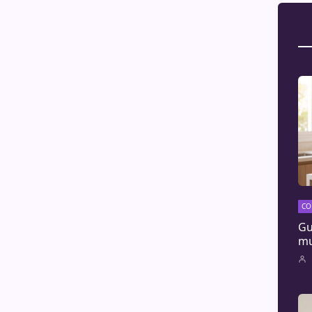
CO
Gu
mu