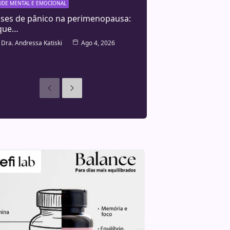
ÚDE MENTAL E EMOCIONAL
ises de pânico na perimenopausa:
que…
Dra. Andressa Katiski
Ago 4, 2026
Anteriores
Seguinte