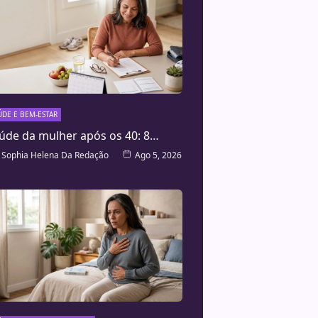
ÚDE E BEM-ESTAR
úde da mulher após os 40: 8…
Sophia Helena Da Redação
Ago 5, 2026