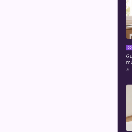
CO
Gu
mu