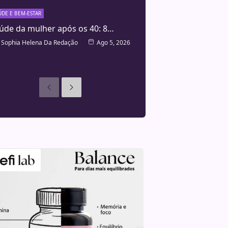
ÚDE E BEM-ESTAR
úde da mulher após os 40: 8…
Sophia Helena Da Redação
Ago 5, 2026
Anteriores
Seguinte