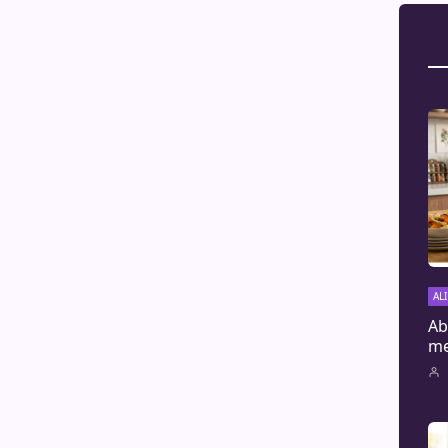
AL
Ab
me