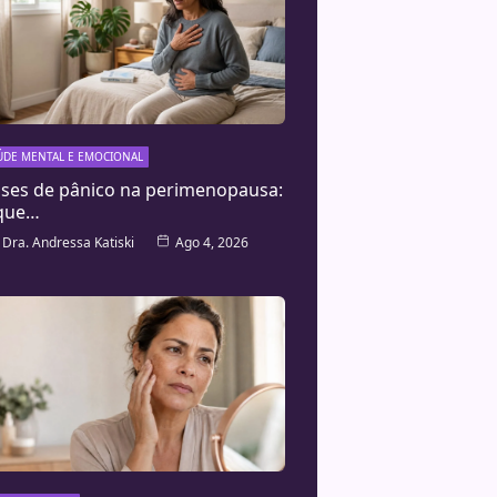
ÚDE MENTAL E EMOCIONAL
ises de pânico na perimenopausa:
que…
Dra. Andressa Katiski
Ago 4, 2026