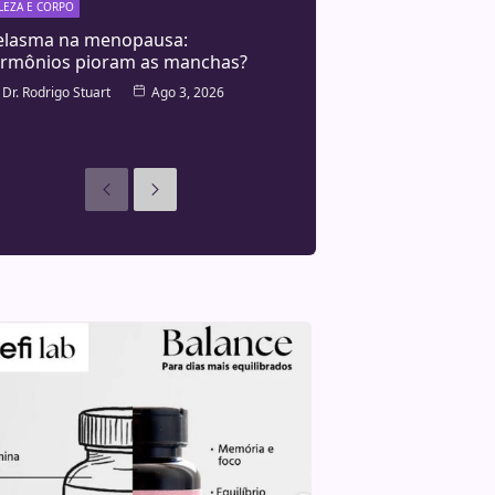
LEZA E CORPO
lasma na menopausa:
rmônios pioram as manchas?
Dr. Rodrigo Stuart
Ago 3, 2026
Anteriores
Seguinte