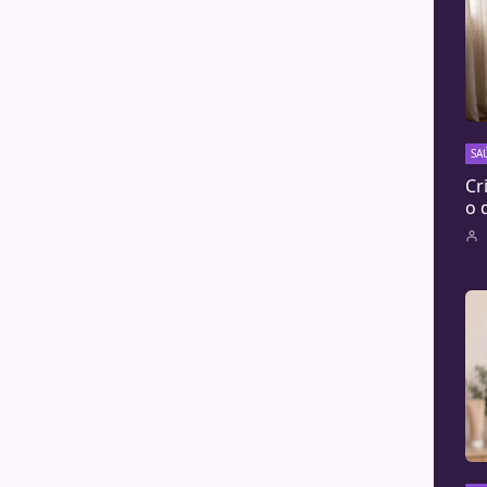
SA
Cr
o 