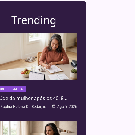
Trending
ÚDE E BEM-ESTAR
úde da mulher após os 40: 8…
Sophia Helena Da Redação
Ago 5, 2026