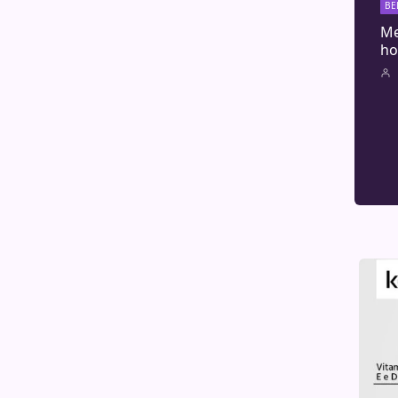
BE
Me
ho