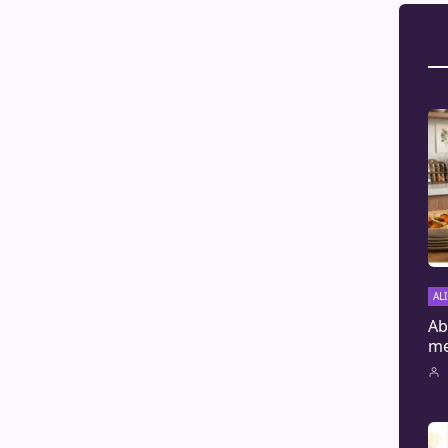
AL
Ab
me