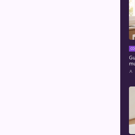
CO
Gu
mu