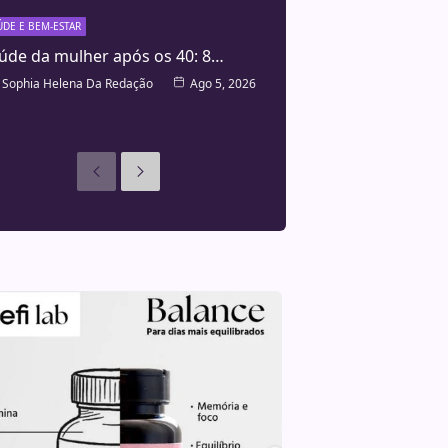
ÚDE E BEM-ESTAR
úde da mulher após os 40: 8…
Sophia Helena Da Redação
Ago 5, 2026
Anteriores
Seguinte